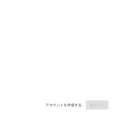
ウィキ
製品
ダウンロード
モバイル
開発者
サイトを申請する
安全チェック
侵害されていないか確認する
Google に接続して閲覧履歴をスキャンします。
Google と接続
© WOT サービス LP。 無断転載を禁じます
アカウントを作成する
ログイン
サインインすることで、当社の定めるデータ収集と使用に同意したことになります。
利用規
個人情報保護方針
利用規約
ガイドライン
約
及び
個人情報保護方針