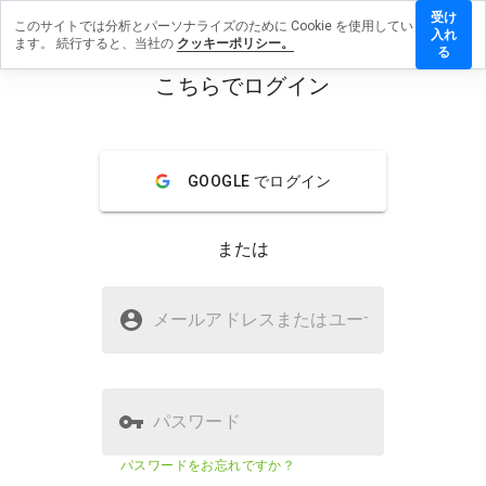
受け
このサイトでは分析とパーソナライズのために Cookie を使用してい
-
入れ
ます。 続行すると、当社の
クッキーポリシー。
adian.co.tv
る
レビューを
こちらでログイン
す
menu
概要
レビュー
情報
GOOGLE でログイン
この
ウェ
または
ブサ
イト
を1
rapi-canadian.co.tvは安全ですか？
から
メールアドレスまたはユーザ
名
5の
WOT に信頼されていない
間
で、
どの
よう
パスワード
に評
価し
ウェブサイトのセキュリティスコア
32%
パスワードをお忘れですか？
ます