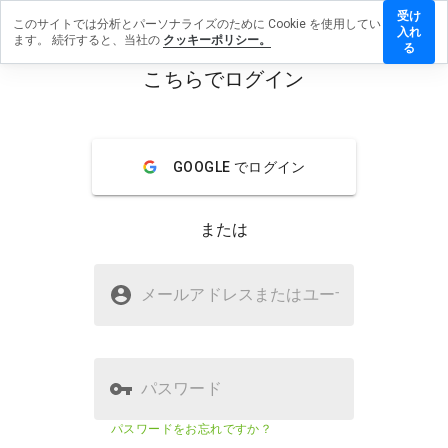
受け
このサイトでは分析とパーソナライズのために Cookie を使用してい
couk.info
入れ
ます。 続行すると、当社の
クッキーポリシー。
レビュー
る
残す
こちらでログイン
menu
概要
レビュー
情報
GOOGLE でログイン
この
ウェ
ブサ
または
イト
を1
から
rbccouk.infoは安全ですか？
5の
メールアドレスまたはユーザ
名
間
不明なウェブサイト
で、
どの
よう
に評
パスワード
価し
ます
ウェブサイトのセキュリティスコア
23%
パスワードをお忘れですか？
か？