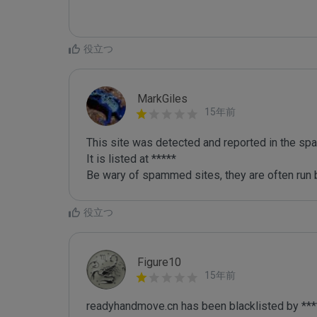
役立つ
MarkGiles
15年前
This site was detected and reported in the spa
It is listed at *****

Be wary of spammed sites, they are often run b
役立つ
Figure10
15年前
readyhandmove.cn has been blacklisted by ***