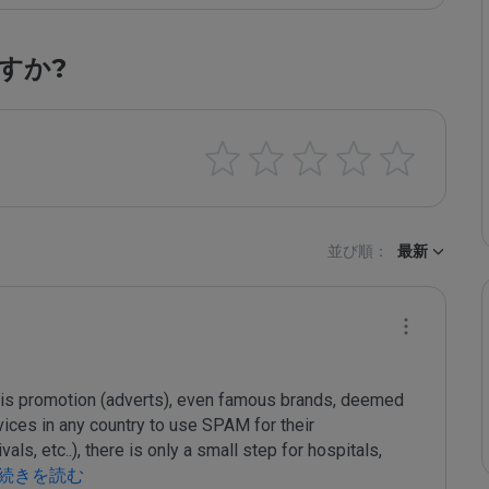
すか?
並び順：
最新
 his promotion (adverts), even famous brands, deemed 
vices in any country to use SPAM for their 
ls, etc..), there is only a small step for hospitals, 
 続きを読む