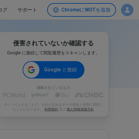
ログ
サポート
ChromeにWOTを追加
侵害されていないか確認する
Google に接続して閲覧履歴をスキャンします。
Google と接続
掲載されているもの
サインインすることで、当社の定めるデータ収集と使用に同意し
たことになります。
利用規約
及び
個人情報保護方針