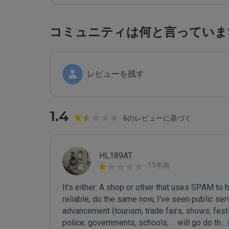
コミュニティは何と言っていま
レビューを残す
1.4
6のレビューに基づく
HL189AT
11年前
It's either: A shop or other that uses SPAM to
reliable, do the same now, I've seen public ser
advancement (tourism, trade fairs, shows, festiva
police, governments, schools, ... will go do th
...