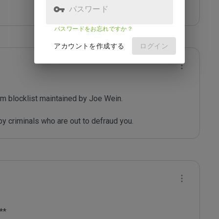
パスワード
パスワードをお忘れですか？
アカウントを作成する
ログイン
m blocklist maintained by Joe Wein.

y criminals who are out to defraud you.
** 