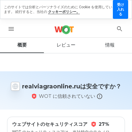
受け
このサイトでは分析とパーソナライズのために Cookie を使用してい
agraonline.ru
入れ
ます。 続行すると、当社の
クッキーポリシー。
ビューを残
る
menu
概要
レビュー
情報
この
ウェ
ブサ
イト
を1
から
realviagraonline.ruは安全ですか？
5の
間
WOT に信頼されていない
で、
どの
よう
に評
価し
ます
ウェブサイトのセキュリティスコア
27%
か？