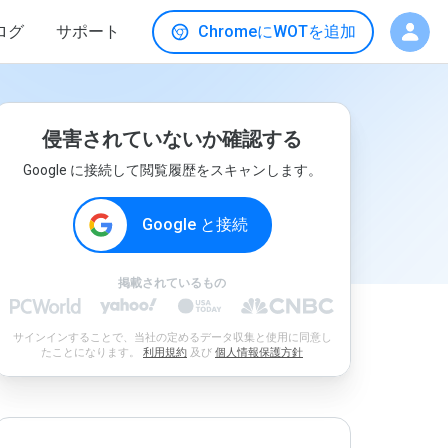
ログ
サポート
ChromeにWOTを追加
侵害されていないか確認する
Google に接続して閲覧履歴をスキャンします。
Google と接続
掲載されているもの
サインインすることで、当社の定めるデータ収集と使用に同意し
たことになります。
利用規約
及び
個人情報保護方針