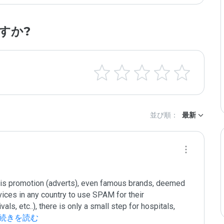
すか?
並び順：
最新
 his promotion (adverts), even famous brands, deemed 
vices in any country to use SPAM for their 
ls, etc..), there is only a small step for hospitals, 
 続きを読む