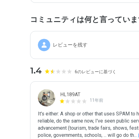
コミュニティは何と言っていま
レビューを残す
1.4
6のレビューに基づく
HL189AT
11年前
It's either: A shop or other that uses SPAM to
reliable, do the same now, I've seen public ser
advancement (tourism, trade fairs, shows, festiva
police, governments, schools, ... will go do th
...