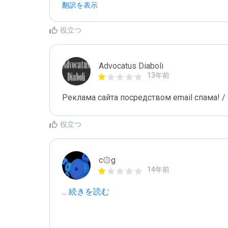
翻訳を表示
役立つ
Advocatus Diaboli
13年前
Реклама сайта посредством email спама! / 
役立つ
c۞g
14年前
...
 続きを読む