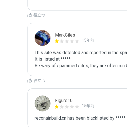
役立つ
MarkGiles
15年前
This site was detected and reported in the spa
It is listed at *****

Be wary of spammed sites, they are often run b
役立つ
Figure10
15年前
reconainbuild.cn has been blacklisted by *****