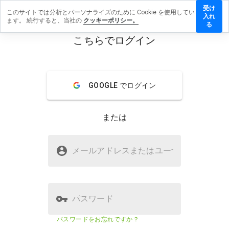
受け
このサイトでは分析とパーソナライズのために Cookie を使用してい
oactive.de
入れ
ます。 続行すると、当社の
クッキーポリシー。
レビューを
る
す
こちらでログイン
menu
概要
レビュー
情報
GOOGLE でログイン
この
ウェ
ブサ
または
イト
を1
から
regioactive.deは安全ですか？
5の
メールアドレスまたはユーザ
名
間
WOT からの信頼
で、
どの
よう
に評
パスワード
価し
ます
ウェブサイトのセキュリティスコア
79%
パスワードをお忘れですか？
か？