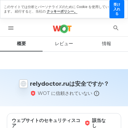
受け
このサイトでは分析とパーソナライズのために Cookie を使用してい
ydoctor.ru
入れ
ます。 続行すると、当社の
クッキーポリシー。
レビュー
る
残す
menu
概要
レビュー
情報
この
ウェ
ブサ
イト
を1
から
relydoctor.ruは安全ですか？
5の
間
WOT に信頼されていない
で、
どの
よう
に評
価し
ます
ウェブサイトのセキュリティスコ
該当な
か？
ア
し