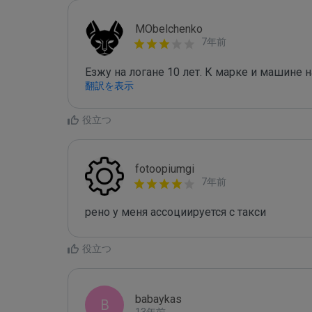
MObelchenko
7年前
Езжу на логане 10 лет. К марке и машине н
翻訳を表示
役立つ
fotoopiumgi
7年前
рено у меня ассоциируется с такси
役立つ
babaykas
B