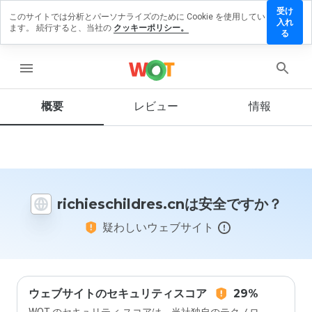
受け
このサイトでは分析とパーソナライズのために Cookie を使用してい
eschildres.cn
入れ
ます。 続行すると、当社の
クッキーポリシー。
ビューを残
る
menu
概要
レビュー
情報
この
ウェ
ブサ
イト
を1
から
richieschildres.cnは安全ですか？
5の
間
疑わしいウェブサイト
で、
どの
よう
に評
価し
ます
ウェブサイトのセキュリティスコア
29%
か？