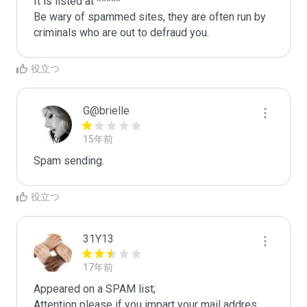
It is listed at *****

Be wary of spammed sites, they are often run by 
criminals who are out to defraud you.
役立つ
G@brielle
15年前
Spam sending.
役立つ
31Y13
17年前
Appeared on a SPAM list;

Attention please if you impart your mail addres 