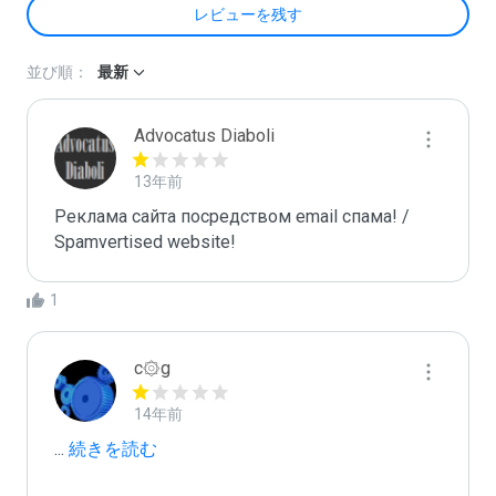
レビューを残す
並び順：
最新
Advocatus Diaboli
13年前
Реклама сайта посредством email спама! / 
Spamvertised website!
1
c۞g
14年前
...
 続きを読む