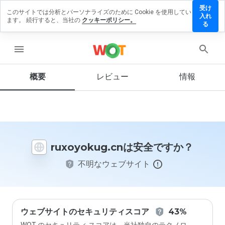
受け
このサイトでは分析とパーソナライズのために Cookie を使用してい
oyokug.cn
入れ
ます。 続行すると、当社の
クッキーポリシー。
レビュー
る
残す
menu
概要
レビュー
情報
この
ウェ
ブサ
イト
を1
から
ruxoyokug.cnは安全ですか？
5の
間
不明なウェブサイト
で、
どの
よう
に評
価し
ます
ウェブサイトのセキュリティスコア
43%
か？