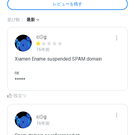
レビューを残す
並び順：
最新
c۞g
16年前
Xiamen Ename suspended SPAM domain

re:

*****
役立つ
c۞g
16年前