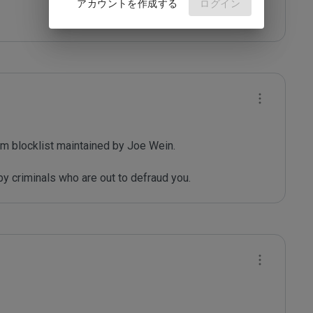
アカウントを作成する
ログイン
m blocklist maintained by Joe Wein.

y criminals who are out to defraud you.