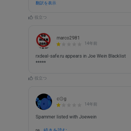
翻訳を表示
役立つ
marco2981
14年前
rxdeal-safe.ru appears in Joe Wein Blacklist

*****
役立つ
c۞g
14年前
Spammer listed with Joewein

re
...
 続きを読む