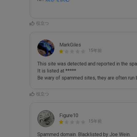
役立つ
MarkGiles
15年前
This site was detected and reported in the spa
It is listed at *****

Be wary of spammed sites, they are often run b
役立つ
Figure10
15年前
Spammed domain. Blacklisted by Joe Wein.