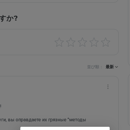
すか?
並び順：
最新
 

уги, вы оправдаете их грязные "методы 