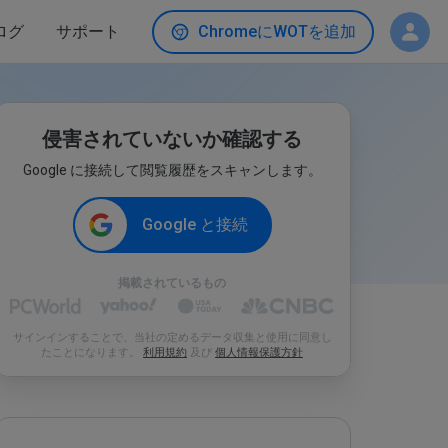
ログ
サポート
ChromeにWOTを追加
侵害されていないか確認する
Google に接続して閲覧履歴をスキャンします。
Google と接続
掲載されているもの
サインインすることで、当社の定めるデータ収集と使用に同意し
たことになります。
利用規約
及び
個人情報保護方針