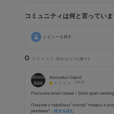
コミュニティは何と言っていま
レビューを残す
0
5のレビューに基づく
Advocatus Diaboli
14年前
Рассылка email спама! / Email spam sending!
Покупая у подобных "контор" товары и усл
рекламы".
...
 続きを読む