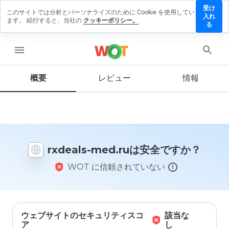
受け
このサイトでは分析とパーソナライズのために Cookie を使用してい
xdeals-
入れ
ます。 続行すると、当社の
クッキーポリシー。
ed.ru
る
にレビ
ューを
menu
残す
概要
レビュー
情報
この
ウェ
ブサ
イト
rxdeals-med.ruは安全ですか？
を1
から
WOT に信頼されていない
5の
間
で、
どの
よう
に評
ウェブサイトのセキュリティスコ
該当な
価し
ア
し