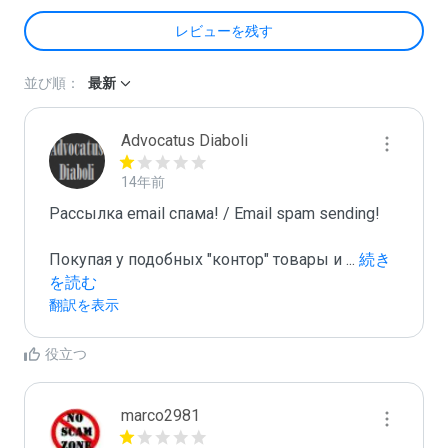
レビューを残す
並び順：
最新
Advocatus Diaboli
14年前
Рассылка email спама! / Email spam sending! 

Покупая у подобных "контор" товары и 
...
 続き
を読む
翻訳を表示
役立つ
marco2981