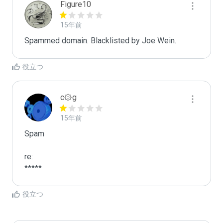
Figure10
15年前
Spammed domain. Blacklisted by Joe Wein.
役立つ
c۞g
15年前
Spam

re:

*****
役立つ