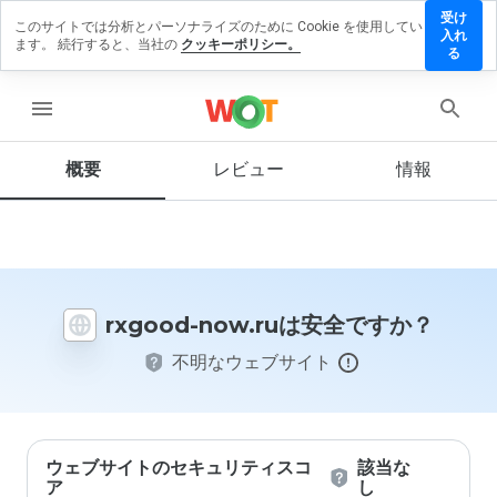
受け
このサイトでは分析とパーソナライズのために Cookie を使用してい
rxgood-
入れ
ます。 続行すると、当社の
クッキーポリシー。
now.ru
る
にレビ
ューを
menu
残す
概要
レビュー
情報
この
ウェ
ブサ
イト
rxgood-now.ruは安全ですか？
を1
から
不明なウェブサイト
5の
間
で、
どの
よう
に評
ウェブサイトのセキュリティスコ
該当な
価し
ア
し