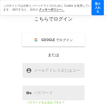
受け
このサイトでは分析とパーソナライズのために Cookie を使用してい
illsbac.ru
入れ
ます。 続行すると、当社の
クッキーポリシー。
レビュー
る
残す
こちらでログイン
menu
概要
レビュー
情報
GOOGLE でログイン
この
ウェ
ブサ
または
イト
を1
から
rxpillsbac.ruは安全ですか？
5の
メールアドレスまたはユーザ
名
間
WOT に信頼されていない
で、
どの
よう
に評
パスワード
価し
ます
ウェブサイトのセキュリティスコ
該当な
パスワードをお忘れですか？
か？
ア
し