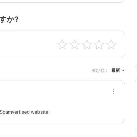
すか?
並び順：
最新
Spamvertised website!