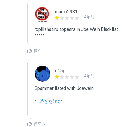
marco2981
14年前
rxpillshaa.ru appears in Joe Wein Blacklist

*****
役立つ
c۞g
14年前
Spammer listed with Joewein

r
...
 続きを読む
役立つ