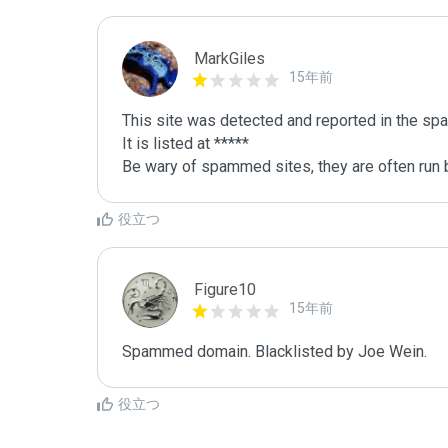
MarkGiles
15年前
This site was detected and reported in the spa
It is listed at *****

Be wary of spammed sites, they are often run b
役立つ
Figure10
15年前
Spammed domain. Blacklisted by Joe Wein.
役立つ