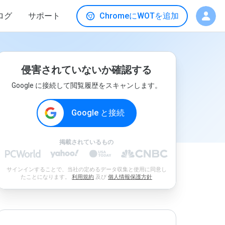
ログ
サポート
ChromeにWOTを追加
侵害されていないか確認する
Google に接続して閲覧履歴をスキャンします。
Google と接続
掲載されているもの
サインインすることで、当社の定めるデータ収集と使用に同意し
たことになります。
利用規約
及び
個人情報保護方針