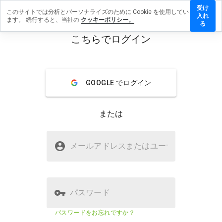
受け
このサイトでは分析とパーソナライズのために Cookie を使用してい
llsxaf17.ru
入れ
ます。 続行すると、当社の
クッキーポリシー。
レビューを
る
す
こちらでログイン
menu
概要
レビュー
情報
GOOGLE でログイン
この
ウェ
ブサ
または
イト
を1
から
rxpillsxaf17.ruは安全ですか？
5の
メールアドレスまたはユーザ
名
間
WOT に信頼されていない
で、
どの
よう
に評
パスワード
価し
ます
ウェブサイトのセキュリティスコ
該当な
パスワードをお忘れですか？
か？
ア
し