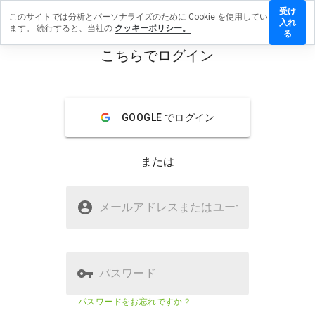
受け
このサイトでは分析とパーソナライズのために Cookie を使用してい
illsyai.ru
入れ
ます。 続行すると、当社の
クッキーポリシー。
レビュ
る
を残す
こちらでログイン
menu
概要
レビュー
情報
GOOGLE でログイン
この
ウェ
ブサ
または
イト
を1
から
rxpillsyai.ruは安全ですか？
5の
メールアドレスまたはユーザ
名
間
WOT に信頼されていない
で、
どの
よう
に評
パスワード
価し
ます
ウェブサイトのセキュリティスコ
該当な
パスワードをお忘れですか？
か？
ア
し