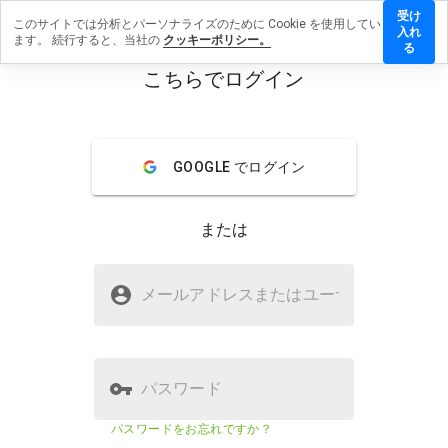
受け
このサイトでは分析とパーソナライズのために Cookie を使用してい
satu.kz
入れ
ます。 続行すると、当社の
クッキーポリシー。
にレビ
る
ューを
こちらでログイン
残す
menu
概要
レビュー
情報
GOOGLE でログイン
この
ウェ
または
ブサ
イト
を1
satu.kzは安全ですか？
から
メールアドレスまたはユーザ
名
5の
WOT からの信頼
間
で、
どの
よう
パスワード
に評
価し
ウェブサイトのセキュリティスコア
77%
パスワードをお忘れですか？
ます