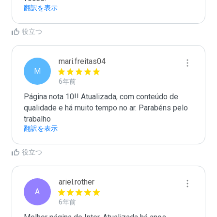
翻訳を表示
役立つ
mari.freitas04
M
6年前
Página nota 10!! Atualizada, com conteúdo de 
qualidade e há muito tempo no ar. Parabéns pelo 
trabalho
翻訳を表示
役立つ
ariel.rother
A
6年前