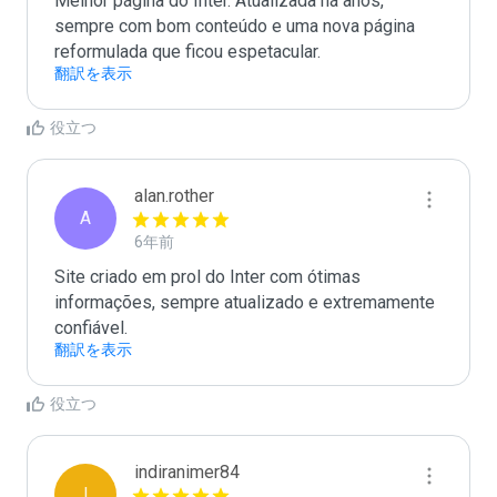
Melhor página do Inter. Atualizada há anos, 
sempre com bom conteúdo e uma nova página 
reformulada que ficou espetacular.
翻訳を表示
役立つ
alan.rother
A
6年前
Site criado em prol do Inter com ótimas 
informações, sempre atualizado e extremamente 
confiável. 
翻訳を表示
役立つ
indiranimer84
I