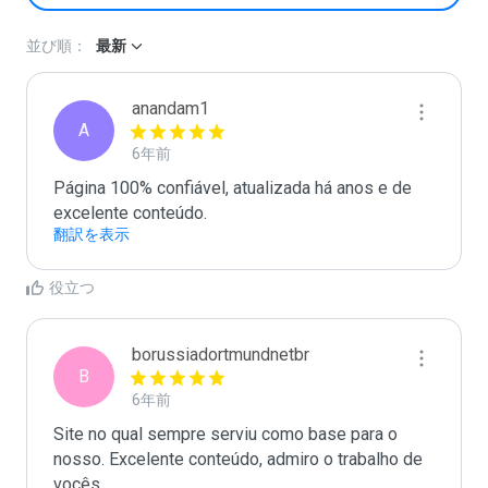
並び順：
最新
anandam1
A
6年前
Página 100% confiável, atualizada há anos e de 
excelente conteúdo. 
翻訳を表示
役立つ
borussiadortmundnetbr
B
6年前
Site no qual sempre serviu como base para o 
nosso. Excelente conteúdo, admiro o trabalho de 
vocês. 