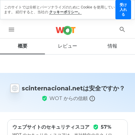
受け
このサイトでは分析とパーソナライズのために Cookie を使用してい
rnacional.net
入れ
ます。 続行すると、当社の
クッキーポリシー。
ビューを残す
る
menu
概要
レビュー
情報
この
ウェ
ブサ
イト
を1
から
5の
scinternacional.netは安全ですか？
間
で、
WOT からの信頼
どの
よう
に評
価し
ます
か？
ウェブサイトのセキュリティスコア
57%