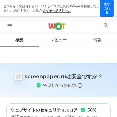
受け
このサイトでは分析とパーソナライズのために Cookie を使用してい
enpaper.ru
入れ
ます。 続行すると、当社の
クッキーポリシー。
レビューを
る
す
menu
概要
レビュー
情報
この
ウェ
ブサ
イト
を1
から
screenpaper.ruは安全ですか？
5の
間
WOT からの信頼
で、
どの
よう
に評
価し
ます
ウェブサイトのセキュリティスコア
56%
か？