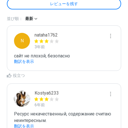
レビューを残す
並び順：
最新
nataha1762
N
3年前
сайт не плохой, безопасно
翻訳を表示
役立つ
Kostya6233
6年前
Ресурс некачественный, содержание считаю 
неинтересным.
翻訳を表示