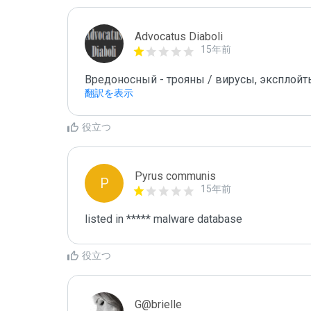
Advocatus Diaboli
15年前
Вредоносный - трояны / вирусы, эксплойты! /
翻訳を表示
役立つ
Pyrus communis
P
15年前
listed in ***** malware database
役立つ
G@brielle