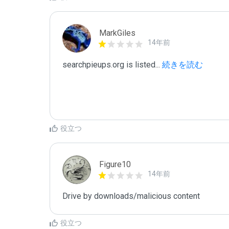
MarkGiles
14年前
searchpieups.org is listed
...
 続きを読む
役立つ
Figure10
14年前
Drive by downloads/malicious content
役立つ