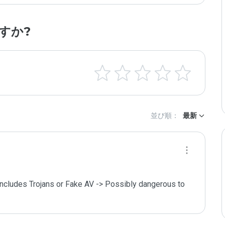
すか?
並び順：
最新
includes Trojans or Fake AV -> Possibly dangerous to 