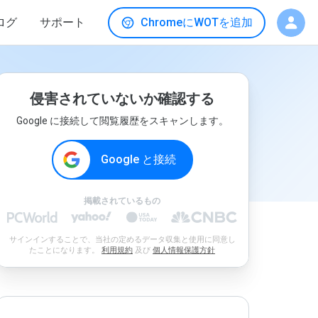
ログ
サポート
ChromeにWOTを追加
侵害されていないか確認する
Google に接続して閲覧履歴をスキャンします。
Google と接続
掲載されているもの
サインインすることで、当社の定めるデータ収集と使用に同意し
たことになります。
利用規約
及び
個人情報保護方針