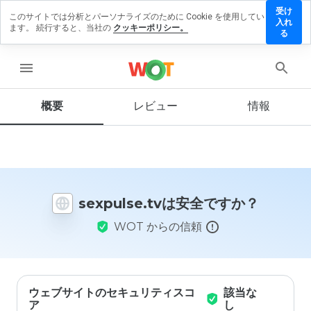
受け
このサイトでは分析とパーソナライズのために Cookie を使用してい
xpulse.tv
入れ
ます。 続行すると、当社の
クッキーポリシー。
レビュー
る
残す
menu
概要
レビュー
情報
この
ウェ
ブサ
イト
を1
から
sexpulse.tvは安全ですか？
5の
間
WOT からの信頼
で、
どの
よう
に評
価し
ます
ウェブサイトのセキュリティスコ
該当な
か？
ア
し