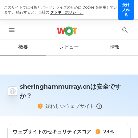
受け
このサイトでは分析とパーソナライズのために Cookie を使用してい
ghammurray.cn
入れ
ます。 続行すると、当社の
クッキーポリシー。
ューを残す
る
menu
概要
レビュー
情報
この
ウェ
ブサ
イト
を1
から
5の
sheringhammurray.cnは安全です
間
か？
で、
どの
疑わしいウェブサイト
よう
に評
価し
ます
か？
ウェブサイトのセキュリティスコア
23%