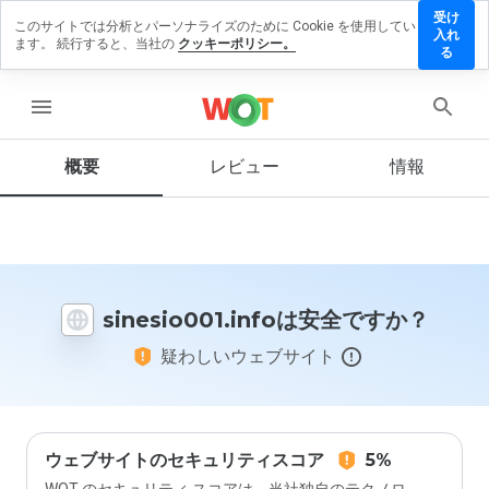
受け
このサイトでは分析とパーソナライズのために Cookie を使用してい
sio001.info
入れ
ます。 続行すると、当社の
クッキーポリシー。
ビューを
る
menu
概要
レビュー
情報
この
ウェ
ブサ
イト
を1
から
sinesio001.infoは安全ですか？
5の
間
疑わしいウェブサイト
で、
どの
よう
に評
価し
ます
ウェブサイトのセキュリティスコア
5%
か？