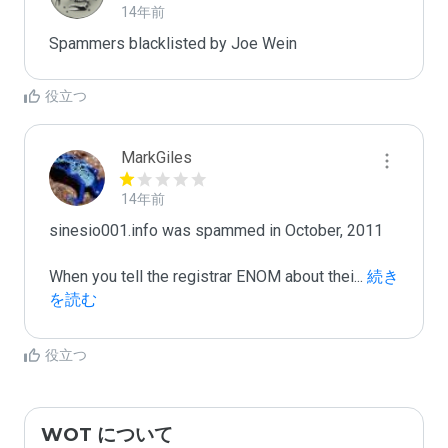
14年前
Spammers blacklisted by Joe Wein 
役立つ
MarkGiles
14年前
sinesio001.info was spammed in October, 2011

When you tell the registrar ENOM about thei
...
 続き
を読む
役立つ
WOT について