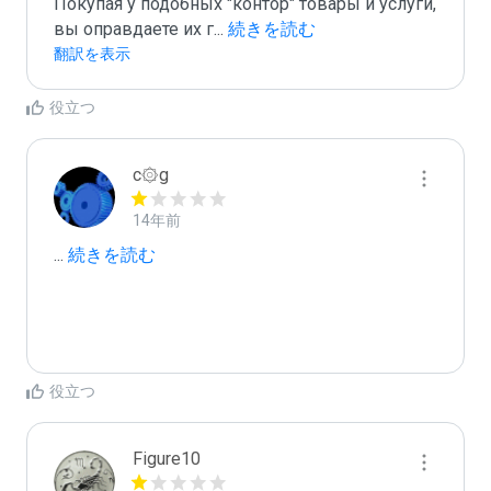
Покупая у подобных "контор" товары и услуги, 
вы оправдаете их г
...
 続きを読む
翻訳を表示
役立つ
c۞g
14年前
...
 続きを読む
役立つ
Figure10