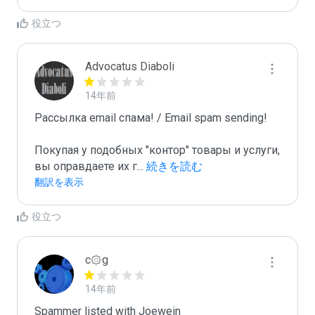
役立つ
Advocatus Diaboli
14年前
Рассылка email спама! / Email spam sending! 

Покупая у подобных "контор" товары и услуги, 
вы оправдаете их г
...
 続きを読む
翻訳を表示
役立つ
c۞g
14年前
Spammer listed with Joewein
