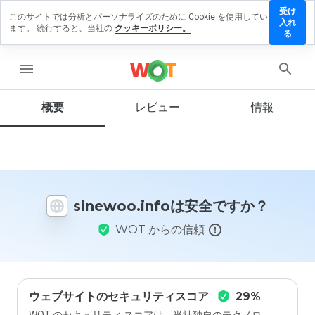
受け
このサイトでは分析とパーソナライズのために Cookie を使用してい
ewoo.info
入れ
ます。 続行すると、当社の
クッキーポリシー。
レビュー
る
残す
menu
概要
レビュー
情報
この
ウェ
ブサ
イト
を1
から
sinewoo.infoは安全ですか？
5の
間
WOT からの信頼
で、
どの
よう
に評
価し
ます
ウェブサイトのセキュリティスコア
29%
か？