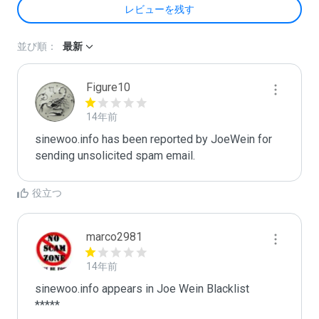
レビューを残す
並び順：
最新
Figure10
14年前
sinewoo.info has been reported by JoeWein for 
sending unsolicited spam email. 
役立つ
marco2981
14年前
sinewoo.info appears in Joe Wein Blacklist

*****