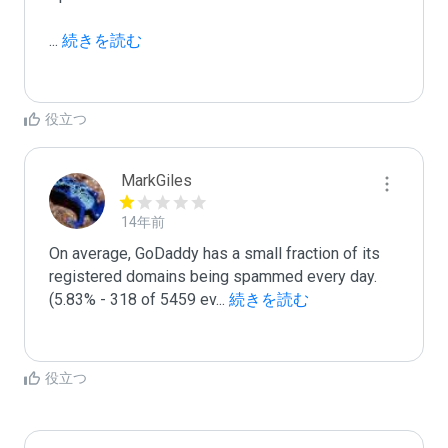
...
 続きを読む
役立つ
MarkGiles
14年前
On average, GoDaddy has a small fraction of its 
registered domains being spammed every day. 
(5.83% - 318 of 5459 ev
...
 続きを読む
役立つ