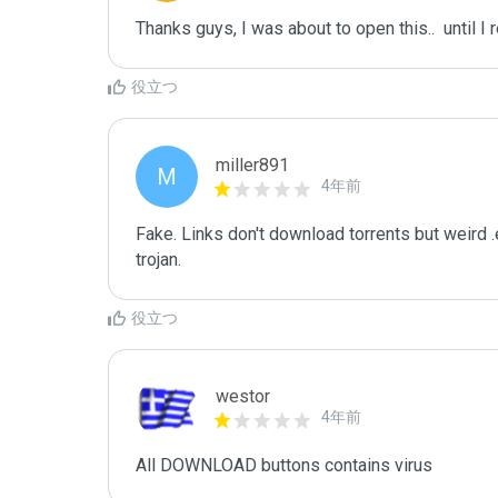
Thanks guys, I was about to open this..  until 
役立つ
miller891
M
4年前
Fake. Links don't download torrents but weird .
trojan.
役立つ
westor
4年前
All DOWNLOAD buttons contains virus