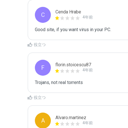
Cenda Hrabe
C
4年前
Good site, if you want virus in your PC.
役立つ
florin.stoicescu87
F
4年前
Trojans, not real torrents
役立つ
Alvaro.martinez
A
4年前