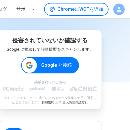
ログ
サポート
ChromeにWOTを追加
侵害されていないか確認する
Google に接続して閲覧履歴をスキャンします。
Google と接続
掲載されているもの
サインインすることで、当社の定めるデータ収集と使用に同意し
たことになります。
利用規約
及び
個人情報保護方針