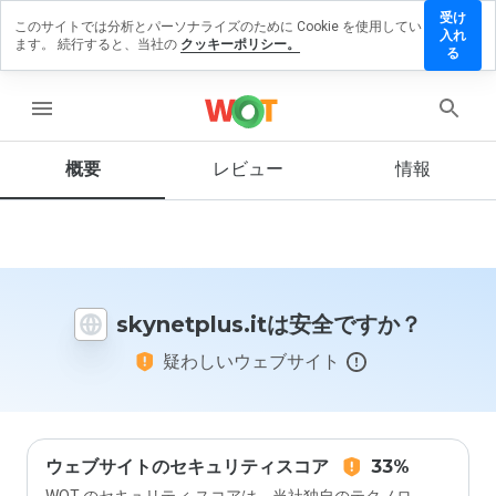
受け
このサイトでは分析とパーソナライズのために Cookie を使用してい
netplus.it
入れ
ます。 続行すると、当社の
クッキーポリシー。
レビュー
る
残す
menu
概要
レビュー
情報
この
ウェ
ブサ
イト
を1
から
skynetplus.itは安全ですか？
5の
間
疑わしいウェブサイト
で、
どの
よう
に評
価し
ます
ウェブサイトのセキュリティスコア
33%
か？