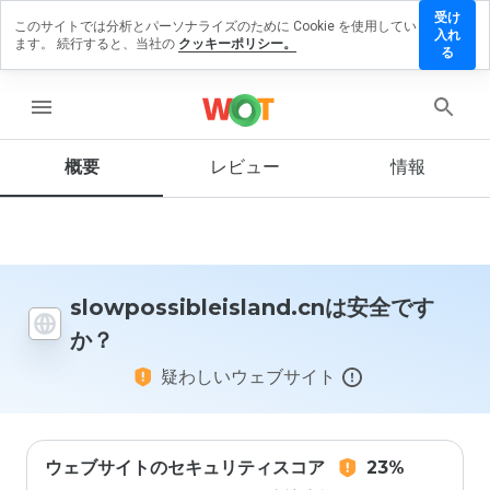
受け
このサイトでは分析とパーソナライズのために Cookie を使用してい
sibleisland.cn
入れ
ます。 続行すると、当社の
クッキーポリシー。
ューを残す
る
menu
概要
レビュー
情報
この
ウェ
ブサ
イト
を1
から
5の
slowpossibleisland.cnは安全です
間
か？
で、
どの
疑わしいウェブサイト
よう
に評
価し
ます
か？
ウェブサイトのセキュリティスコア
23%