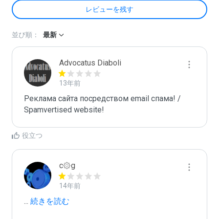
レビューを残す
並び順：
最新
Advocatus Diaboli
13年前
Реклама сайта посредством email спама! / 
Spamvertised website!
役立つ
c۞g
14年前
...
 続きを読む