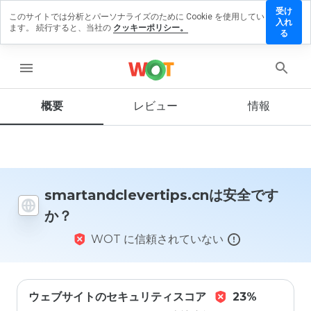
受け
このサイトでは分析とパーソナライズのために Cookie を使用してい
dclevertips.cn
入れ
ます。 続行すると、当社の
クッキーポリシー。
ューを残す
る
menu
概要
レビュー
情報
この
ウェ
ブサ
イト
を1
から
5の
smartandclevertips.cnは安全です
間
か？
で、
どの
WOT に信頼されていない
よう
に評
価し
ます
か？
ウェブサイトのセキュリティスコア
23%