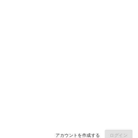
ウィキ
製品
ダウンロード
モバイル
開発者
サイトを申請する
安全チェック
侵害されていないか確認する
Google に接続して閲覧履歴をスキャンします。
Google と接続
© WOT サービス LP。 無断転載を禁じます
アカウントを作成する
ログイン
サインインすることで、当社の定めるデータ収集と使用に同意したことになります。
利用規