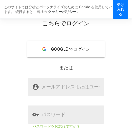
受け
このサイトでは分析とパーソナライズのために Cookie を使用してい
yself.com.ua
入れ
ます。 続行すると、当社の
クッキーポリシー。
ビューを残す
る
こちらでログイン
menu
概要
レビュー
情報
この
GOOGLE でログイン
ウェ
ブサ
イト
または
を1
から
5の
softmyself.com.uaは安全ですか？
間
メールアドレスまたはユーザ
名
で、
不明なウェブサイト
どの
よう
に評
価し
パスワード
ます
か？
ウェブサイトのセキュリティスコア
3%
パスワードをお忘れですか？