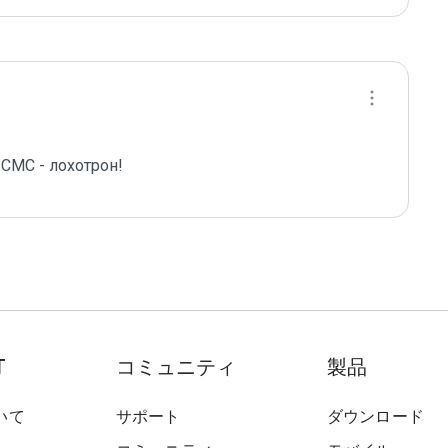
СМС - лохотрон!
T
コミュニティ
製品
いて
サポート
ダウンロード