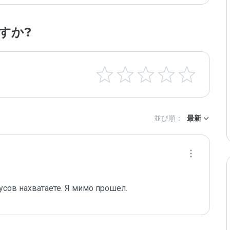
すか?
並び順：
最新
усов нахватаете. Я мимо прошел.