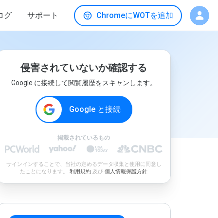
ログ
サポート
ChromeにWOTを追加
侵害されていないか確認する
Google に接続して閲覧履歴をスキャンします。
Google と接続
掲載されているもの
サインインすることで、当社の定めるデータ収集と使用に同意し
たことになります。
利用規約
及び
個人情報保護方針