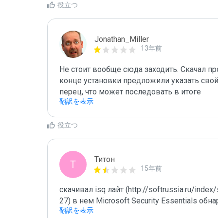
役立つ
Jonathan_Miller
13年前
Не стоит вообще сюда заходить. Скачал пр
конце установки предложили указать свой
перец, что может последовать в итоге
翻訳を表示
役立つ
Титон
Т
15年前
скачивал isq лайт (http://softrussia.ru/index/
27) в нем Microsoft Security Essentials об
翻訳を表示