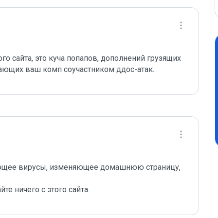
ого сайта, это куча попапов, дополнений грузящих 
ающих ваш комп соучастником ддос-атак.
ающее вирусы, изменяющее домашнюю страницу, 
те ничего с этого сайта.