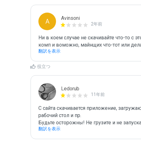
Avinsoni
A
2年前
Ни в коем случае не скачивайте что-то с эт
комп и воможно, майнщих что-тот или дел
翻訳を表示
役立つ
Ledorub
11年前
С сайта скачивается приложение, загруж
рабочий стол и пр.

Будьте осторожны! Не грузите и не запускай
翻訳を表示