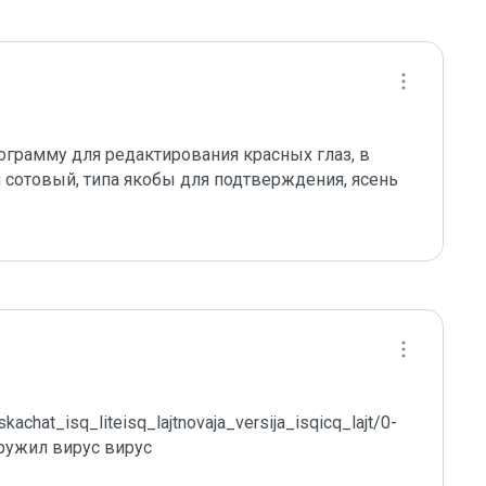
ограмму для редактирования красных глаз, в 
 сотовый, типа якобы для подтверждения, ясень 
skachat_isq_liteisq_lajtnovaja_versija_isqicq_lajt/0-
наружил вирус вирус