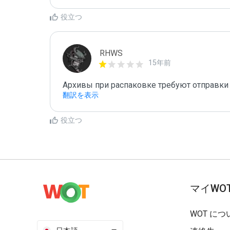
役立つ
RHWS
15年前
Архивы при распаковке требуют отправки 
翻訳を表示
役立つ
マイWO
WOT につ