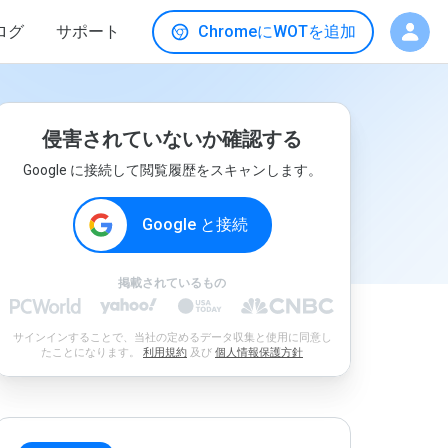
ログ
サポート
ChromeにWOTを追加
侵害されていないか確認する
Google に接続して閲覧履歴をスキャンします。
Google と接続
掲載されているもの
サインインすることで、当社の定めるデータ収集と使用に同意し
たことになります。
利用規約
及び
個人情報保護方針