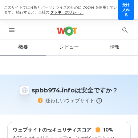
受け
このサイトでは分析とパーソナライズのために Cookie を使用してい
b974.info
入れ
ます。 続行すると、当社の
クッキーポリシー。
レビュー
る
残す
menu
概要
レビュー
情報
この
ウェ
ブサ
イト
を1
から
spbb974.infoは安全ですか？
5の
間
疑わしいウェブサイト
で、
どの
よう
に評
価し
ます
ウェブサイトのセキュリティスコア
10%
か？