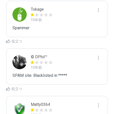
Tokage
15年前
Spammer
役立つ
© DPhil™
15年前
SPAM site. Blacklisted in *****
役立つ
Matty0364