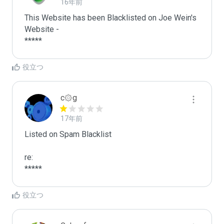
16年前
This Website has been Blacklisted on Joe Wein's 
Website - 

役立つ
c۞g
17年前
Listed on Spam Blacklist

re:

*****
役立つ