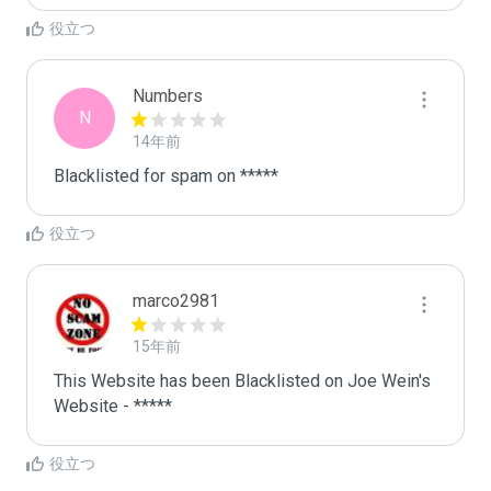
役立つ
Numbers
N
14年前
Blacklisted for spam on *****
役立つ
marco2981
15年前
This Website has been Blacklisted on Joe Wein's 
Website - *****
役立つ