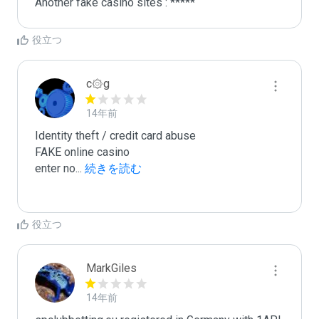
Another fake casino sites : *****
役立つ
c۞g
14年前
Identity theft / credit card abuse

FAKE online casino

enter no
...
 続きを読む
役立つ
MarkGiles
14年前