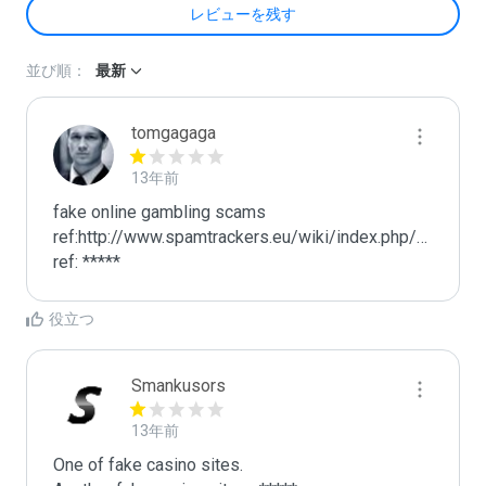
レビューを残す
並び順：
最新
tomgagaga
13年前
fake online gambling scams

ref:http://www.spamtrackers.eu/wiki/index.php/Gamblin
ref: *****
役立つ
Smankusors
13年前
One of fake casino sites.
