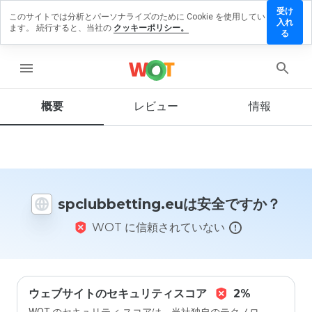
受け
このサイトでは分析とパーソナライズのために Cookie を使用してい
bbetting.eu
入れ
ます。 続行すると、当社の
クッキーポリシー。
ビューを残
る
menu
概要
レビュー
情報
この
ウェ
ブサ
イト
を1
から
spclubbetting.euは安全ですか？
5の
間
WOT に信頼されていない
で、
どの
よう
に評
価し
ます
ウェブサイトのセキュリティスコア
2%
か？