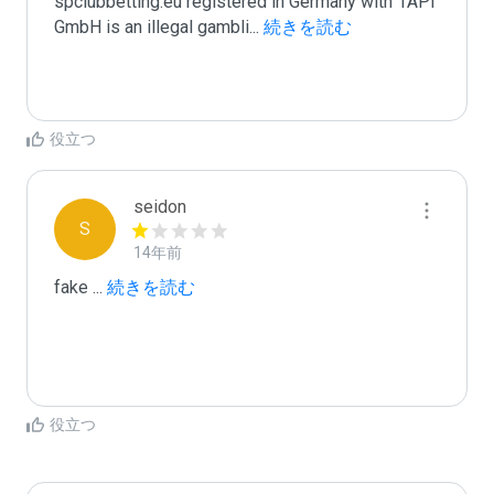
spclubbetting.eu registered in Germany with 1API 
GmbH is an illegal gambli
...
 続きを読む
役立つ
seidon
S
14年前
fake 
...
 続きを読む
役立つ