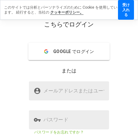
受け
このサイトでは分析とパーソナライズのために Cookie を使用してい
didbird.info
入れ
ます。 続行すると、当社の
クッキーポリシー。
ビューを残
る
こちらでログイン
menu
概要
レビュー
情報
GOOGLE でログイン
この
ウェ
ブサ
または
イト
を1
から
splendidbird.infoは安全ですか？
5の
メールアドレスまたはユーザ
名
間
不明なウェブサイト
で、
どの
よう
に評
パスワード
価し
ます
ウェブサイトのセキュリティスコア
27%
パスワードをお忘れですか？
か？