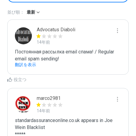
並び順：
最新
Advocatus Diaboli
14年前
Постоянная рассылка email спама! / Regular 
email spam sending!
翻訳を表示
役立つ
marco2981
14年前
standardassuranceonline.co.uk appears in Joe 
Wein Blacklist

*****