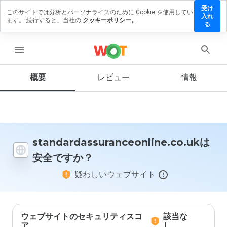
受け
このサイトでは分析とパーソナライズのために Cookie を使用してい
uranceonline.co.uk
入れ
ます。 続行すると、当社の
クッキーポリシー。
を残す
る
menu
概要
レビュー
情報
この
ウェ
ブサ
イト
を1
から
5の
standardassuranceonline.co.ukは
間
安全ですか？
で、
どの
疑わしいウェブサイト
よう
に評
価し
ます
か？
ウェブサイトのセキュリティスコ
該当な
ア
し