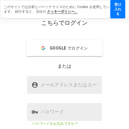
受け
このサイトでは分析とパーソナライズのために Cookie を使用してい
c.com.sa
入れ
ます。 続行すると、当社の
クッキーポリシー。
レビュ
る
を残す
こちらでログイン
menu
概要
レビュー
情報
GOOGLE でログイン
この
ウェ
ブサ
または
イト
を1
から
stc.com.saは安全ですか？
5の
メールアドレスまたはユーザ
名
間
WOT からの信頼
で、
どの
よう
に評
パスワード
価し
ます
ウェブサイトのセキュリティスコア
84%
パスワードをお忘れですか？
か？