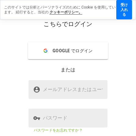
受け
このサイトでは分析とパーソナライズのために Cookie を使用してい
lcuko.net.cn
入れ
ます。 続行すると、当社の
クッキーポリシー。
ビューを残
る
こちらでログイン
menu
概要
レビュー
情報
GOOGLE でログイン
この
ウェ
ブサ
または
イト
を1
から
stinalcuko.net.cnは安全ですか？
5の
メールアドレスまたはユーザ
名
間
疑わしいウェブサイト
で、
どの
よう
に評
パスワード
価し
ます
ウェブサイトのセキュリティスコア
23%
パスワードをお忘れですか？
か？