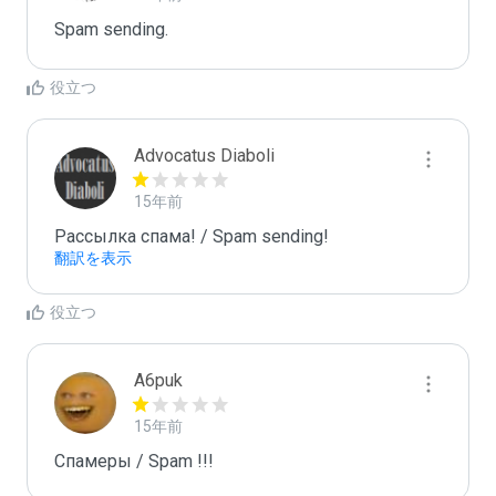
Spam sending.
役立つ
Advocatus Diaboli
15年前
Рассылка спама! / Spam sending!
翻訳を表示
役立つ
A6puk
15年前
Спамеры / Spam !!!