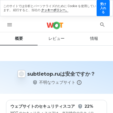
受け
このサイトでは分析とパーソナライズのために Cookie を使用してい
btletop.ru
入れ
ます。 続行すると、当社の
クッキーポリシー。
レビュー
る
残す
menu
概要
レビュー
情報
この
ウェ
ブサ
イト
を1
から
subtletop.ruは安全ですか？
5の
間
不明なウェブサイト
で、
どの
よう
に評
価し
ます
ウェブサイトのセキュリティスコア
22%
か？