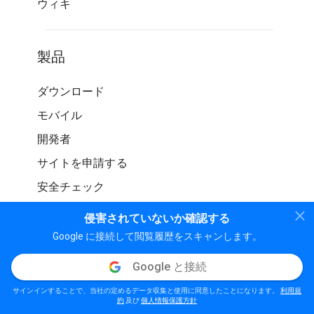
ウィキ
製品
ダウンロード
モバイル
開発者
サイトを申請する
安全チェック
侵害されていないか確認する
Google に接続して閲覧履歴をスキャンします。
Google と接続
© WOT サービス LP。 無断転載を禁じます
サインインすることで、当社の定めるデータ収集と使用に同意したことになります。
利用規
個人情報保護方針
利用規約
ガイドライン
約
及び
個人情報保護方針