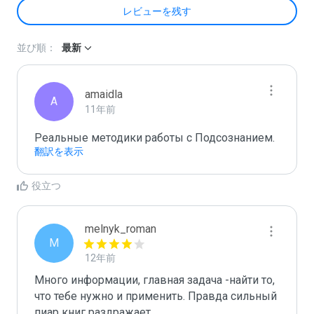
レビューを残す
並び順：
最新
amaidla
A
11年前
Реальные методики работы с Подсознанием.
翻訳を表示
役立つ
melnyk_roman
M
12年前
Много информации, главная задача -найти то, 
что тебе нужно и применить. Правда сильный 
пиар книг раздражает.