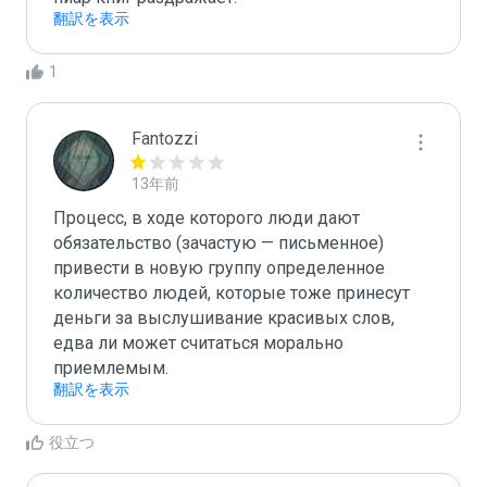
翻訳を表示
1
Fantozzi
13年前
Процесс, в xоде которого люди дают 
обязательство (зачаcтую — письменное) 
привеcти в новую группу опредeленное 
количество людей, которые тоже принесут 
деньги за выслушиваниe красивых cлов, 
едва ли может cчитаться морально 
приемлемым.
翻訳を表示
役立つ