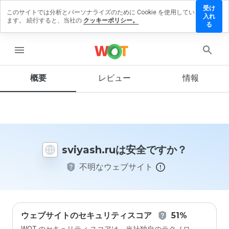
受け
このサイトでは分析とパーソナライズのために Cookie を使用してい
iyash.ru
入れ
ます。 続行すると、当社の
クッキーポリシー。
にレビュ
る
ーを残す
menu
概要
レビュー
情報
この
ウェ
ブサ
イト
を1
から
sviyash.ruは安全ですか？
5の
間
不明なウェブサイト
で、
どの
よう
に評
価し
ます
ウェブサイトのセキュリティスコア
51%
か？