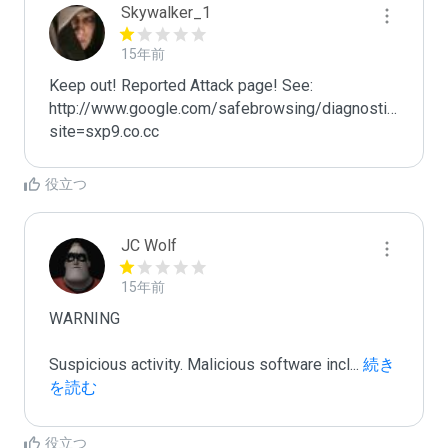
Skywalker_1
15年前
Keep out! Reported Attack page! See: 
http://www.google.com/safebrowsing/diagnostic?
site=sxp9.co.cc
役立つ
JC Wolf
15年前
WARNING

Suspicious activity. Malicious software incl
...
 続き
を読む
役立つ