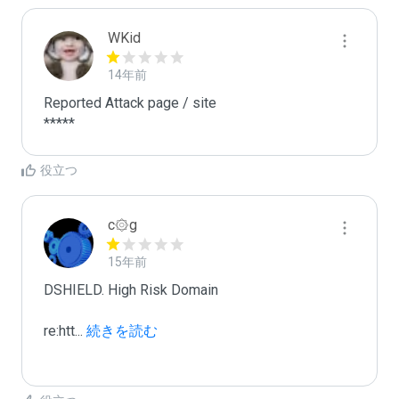
WKid
14年前
Reported Attack page / site

*****
役立つ
c۞g
15年前
DSHIELD. High Risk Domain

re:htt
...
 続きを読む