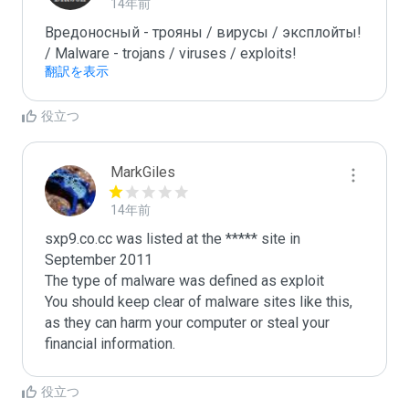
14年前
Вредоносный - трояны / вирусы / эксплойты! 
/ Malware - trojans / viruses / exploits!
翻訳を表示
役立つ
MarkGiles
14年前
sxp9.co.cc was listed at the ***** site in 
September 2011

The type of malware was defined as exploit

You should keep clear of malware sites like this, 
as they can harm your computer or steal your 
役立つ