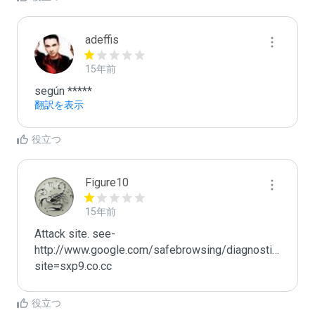
adeffis
15年前
según *****
翻訳を表示
役立つ
Figure10
15年前
Attack site. see- 
http://www.google.com/safebrowsing/diagnostic?
site=sxp9.co.cc
役立つ