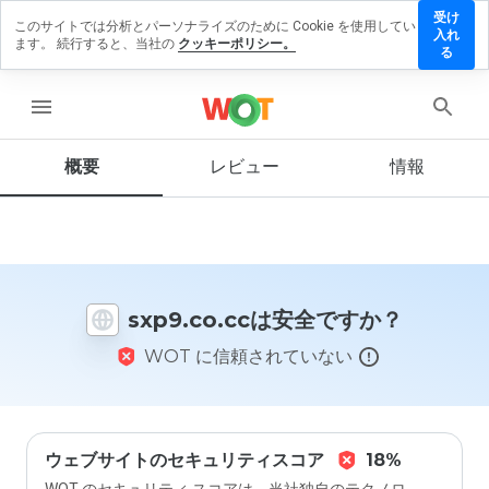
受け
このサイトでは分析とパーソナライズのために Cookie を使用してい
p9.co.cc
入れ
ます。 続行すると、当社の
クッキーポリシー。
レビュ
る
を残す
menu
概要
レビュー
情報
この
ウェ
ブサ
イト
を1
から
sxp9.co.ccは安全ですか？
5の
間
WOT に信頼されていない
で、
どの
よう
に評
価し
ます
ウェブサイトのセキュリティスコア
18%
か？