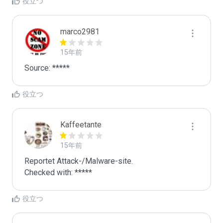
役立つ
marco2981
15年前
Source: *****
役立つ
Kaffeetante
15年前
Reportet Attack-/Malware-site. 

Checked with: *****
役立つ