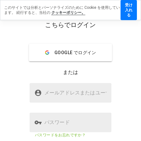
受け
このサイトでは分析とパーソナライズのために Cookie を使用してい
amu.edu
入れ
ます。 続行すると、当社の
クッキーポリシー。
にレビ
る
ューを
こちらでログイン
残す
menu
概要
レビュー
情報
GOOGLE でログイン
この
ウェ
または
ブサ
イト
を1
tamu.eduは安全ですか？
から
メールアドレスまたはユーザ
名
5の
WOT からの信頼
間
で、
どの
よう
パスワード
に評
価し
ウェブサイトのセキュリティスコア
80%
パスワードをお忘れですか？
ます