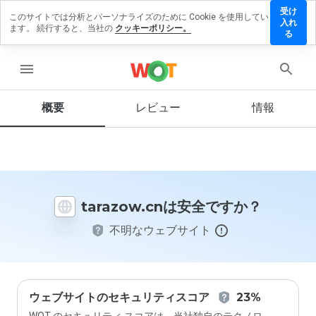
受け
このサイトでは分析とパーソナライズのために Cookie を使用してい
razow.cn
入れ
ます。 続行すると、当社の
クッキーポリシー。
レビュ
る
を残す
menu
概要
レビュー
情報
この
ウェ
ブサ
イト
を1
から
tarazow.cnは安全ですか？
5の
間
不明なウェブサイト
で、
どの
よう
に評
価し
ます
ウェブサイトのセキュリティスコア
23%
か？