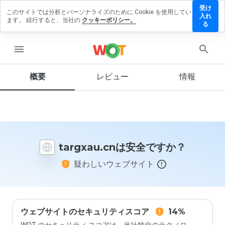
受け
このサイトでは分析とパーソナライズのために Cookie を使用してい
rgxau.cn
入れ
ます。 続行すると、当社の
クッキーポリシー。
にレビュ
る
ーを残す
menu
概要
レビュー
情報
この
ウェ
ブサ
イト
を1
から
targxau.cnは安全ですか？
5の
間
疑わしいウェブサイト
で、
どの
よう
に評
価し
ます
ウェブサイトのセキュリティスコア
14%
か？