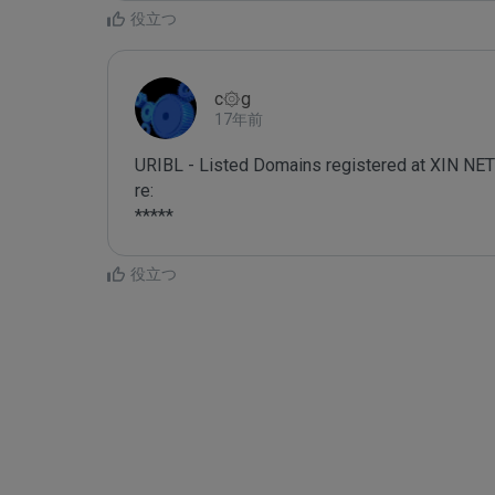
役立つ
c۞g
17年前
URIBL - Listed Domains registered at XIN
re:

*****
役立つ