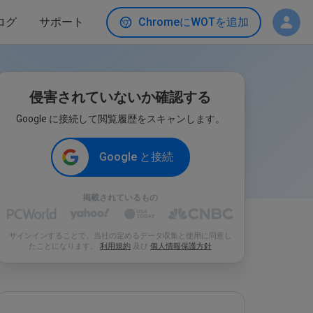
ログ
サポート
ChromeにWOTを追加
侵害されていないか確認する
Google に接続して閲覧履歴をスキャンします。
Google と接続
掲載されているもの
サインインすることで、当社の定めるデータ収集と使用に同意し
たことになります。
利用規約
及び
個人情報保護方針