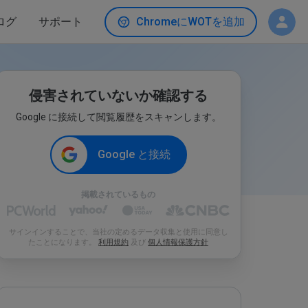
ログ
サポート
ChromeにWOTを追加
侵害されていないか確認する
Google に接続して閲覧履歴をスキャンします。
Google と接続
掲載されているもの
サインインすることで、当社の定めるデータ収集と使用に同意し
たことになります。
利用規約
及び
個人情報保護方針