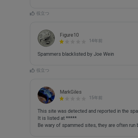
役立つ
Figure10
14年前
Spammers blacklisted by Joe Wein 
役立つ
MarkGiles
15年前
This site was detected and reported in the spa
It is listed at *****

Be wary of spammed sites, they are often run b