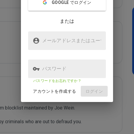
GOOGLE でログイン
または
メールアドレスまたはユーザ
名
パスワード
パスワードをお忘れですか？
アカウントを作成する
ログイン
m blocklist maintained by Joe Wein.

y criminals who are out to defraud you.