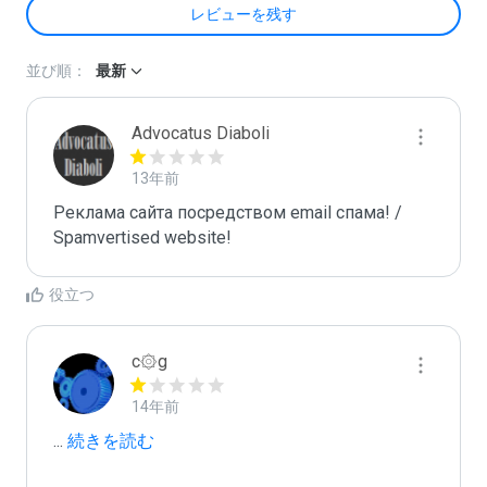
レビューを残す
並び順：
最新
Advocatus Diaboli
13年前
Реклама сайта посредством email спама! / 
Spamvertised website!
役立つ
c۞g
14年前
...
 続きを読む