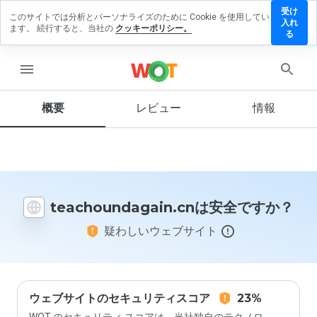
受け
このサイトでは分析とパーソナライズのために Cookie を使用してい
oundagain.cn
入れ
ます。 続行すると、当社の
クッキーポリシー。
ビューを残す
る
menu
概要
レビュー
情報
この
ウェ
ブサ
イト
を1
から
5の
teachoundagain.cnは安全ですか？
間
で、
疑わしいウェブサイト
どの
よう
に評
価し
ます
か？
ウェブサイトのセキュリティスコア
23%