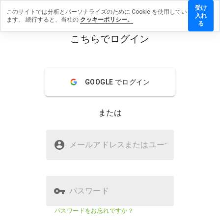
受け
このサイトでは分析とパーソナライズのために Cookie を使用してい
turl.ipq.co
入れ
ます。 続行すると、当社の
クッキーポリシー。
レビュー
る
残す
こちらでログイン
menu
概要
レビュー
情報
GOOGLE でログイン
この
ウェ
ブサ
または
イト
を1
から
testurl.ipq.coは安全ですか？
5の
メールアドレスまたはユーザ
名
間
WOT に信頼されていない
で、
どの
よう
に評
パスワード
価し
ます
ウェブサイトのセキュリティスコア
14%
パスワードをお忘れですか？
か？