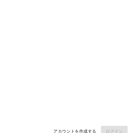
コミュニティ
ウィキ
製品
ダウンロード
モバイル
開発者
サイトを申請する
安全チェック
侵害されていないか確認する
Google に接続して閲覧履歴をスキャンします。
Google と接続
© WOT サービス LP。 無断転載を禁じます
アカウントを作成する
ログイン
サインインすることで、当社の定めるデータ収集と使用に同意したことになります。
利用規