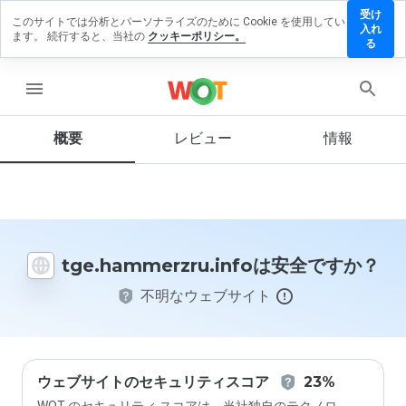
受け
このサイトでは分析とパーソナライズのために Cookie を使用してい
mmerzru.info
入れ
ます。 続行すると、当社の
クッキーポリシー。
ビューを残す
る
menu
概要
レビュー
情報
この
ウェ
ブサ
イト
を1
から
5の
tge.hammerzru.infoは安全ですか？
間
で、
不明なウェブサイト
どの
よう
に評
価し
ます
か？
ウェブサイトのセキュリティスコア
23%