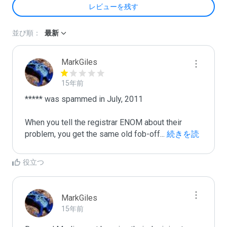
レビューを残す
並び順：
最新
MarkGiles
15年前
***** was spammed in July, 2011

When you tell the registrar ENOM about their 
problem, you get the same old fob-off
...
 続きを読
む
役立つ
MarkGiles
15年前