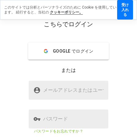
受け
このサイトでは分析とパーソナライズのために Cookie を使用してい
ecome.info
入れ
ます。 続行すると、当社の
クッキーポリシー。
ビューを
る
こちらでログイン
menu
概要
レビュー
情報
GOOGLE でログイン
この
ウェ
ブサ
または
イト
を1
から
thebecome.infoは安全ですか？
5の
メールアドレスまたはユーザ
名
間
WOT からの信頼
で、
どの
よう
に評
パスワード
価し
ます
ウェブサイトのセキュリティスコ
該当な
パスワードをお忘れですか？
か？
ア
し